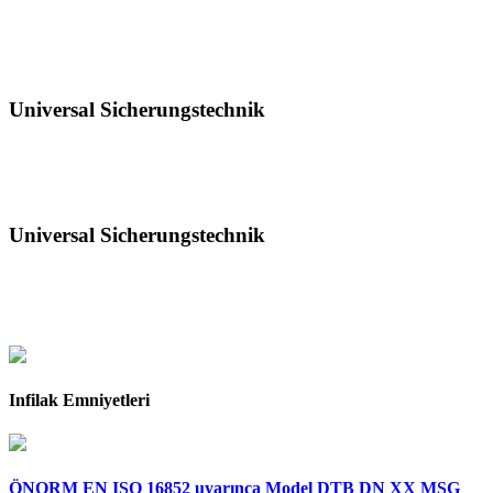
is an Austrian specialist in the field of detonation and deflagration
arresters and a respected partner in the petrochemical industry for
decades.
Universal Sicherungstechnik
is an Austrian specialist in the field of detonation and deflagration
arresters and a respected partner in the petrochemical industry for
decades.
Universal Sicherungstechnik
is an Austrian specialist in the field of detonation and deflagration
arresters and a respected partner in the petrochemical industry for
decades.
Infilak Emniyetleri
ÖNORM EN ISO 16852 uyarınca Model DTB DN XX MSG