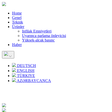
Home
Genel
Teknik
Ürünler
Infilak Emniyetleri
Uyarınca parlama önleyicisi
Yüksek-alçak basınç
Haber
DEUTSCH
ENGLISH
TÜRKIYE
AZƏRBAYCANCA