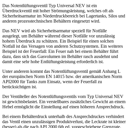
Das Notentlüftungsventil Typ Universal NEV ist ein
Überdruckventil mit hoher Strömungsleistung, welches oft als
Sicherheitsarmatur im Niederdruckbereich bei Lagertanks, Silos und
anderen prozesstechnischen Behältern eingesetzt wird.
Das NEV wird als Sicherheitsarmatur speziell für Notfälle
ausgelegt, um Behälter während dieser Notfälle vor unzulässig
hohem Überdruck zu schützen. Ein Beispiel für einen solchen
Notfall ist das Versagen von anderen Schutzsystemen. Ein weiteres
Beispiel ist der Feuerfall: Ein Feuer nah bei einem Behälter führt
dazu, dass sich das Gasvolumen im Behälter rasch ausdehnt und
damit eine sehr hohe Entlüftungsleistung erforderlich ist.
Unter anderem kommt das Notentlüftungsventil gemäß Anhang L
der europäischen Norm EN 14015 bzw. der amerikanischen Norm
API2000 für Tanks zum Einsatz, wenn der Feuerfall zu
berücksichtigen ist.
Der Ventilteller des Notentlüftungsventils vom Typ Universal NEV
ist gewichtsbelastet. Ein verstellbares zusätzliches Gewicht an einem
Hebel ermöglicht die Einstellung auf einen höheren Ansprechdruck.
Bei einem Behälterdruck unterhalb des Ansprechdruckes verhindert
das Ventil einen unzulässigen Produktverlust, die Leckrate ist kleiner
(besser) als die nach API 2000 6th ed. vorgeschriebene Grenzrate.