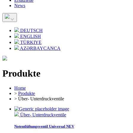
Ersatzteile
News
DEUTSCH
ENGLISH
TÜRKIYE
AZƏRBAYCANCA
Produkte
Home
>
Produkte
> Über- Unterdruckventile
Über- Unterdruckventile
Notentlüftungsventil Universal NEV